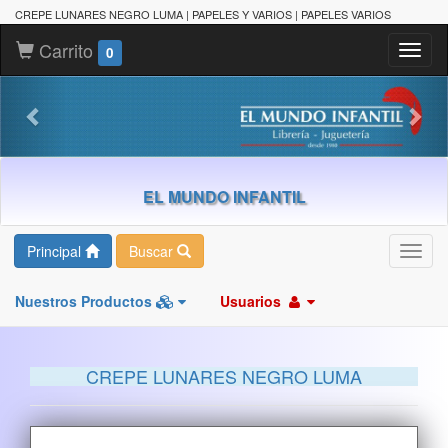
CREPE LUNARES NEGRO LUMA | PAPELES Y VARIOS | PAPELES VARIOS
Carrito
Toggl
0
naviga
EL MUNDO INFANTIL
Principal
Buscar
Toggl
navig
Nuestros Productos
Usuarios
CREPE LUNARES NEGRO LUMA