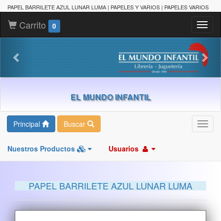
PAPEL BARRILETE AZUL LUNAR LUMA | PAPELES Y VARIOS | PAPELES VARIOS
Carrito
Toggl
0
naviga
EL MUNDO INFANTIL
Principal
Buscar
Toggl
navig
Nuestros Productos
Usuarios
PAPEL BARRILETE AZUL LUNAR LUMA