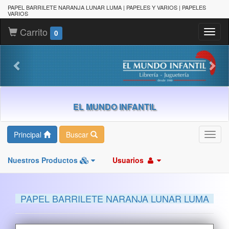
PAPEL BARRILETE NARANJA LUNAR LUMA | PAPELES Y VARIOS | PAPELES
VARIOS
Carrito
Toggl
0
naviga
EL MUNDO INFANTIL
Principal
Buscar
Toggl
navig
Nuestros Productos
Usuarios
PAPEL BARRILETE NARANJA LUNAR LUMA