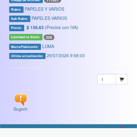
111427
PAPELES Y VARIOS
Rubro:
PAPELES VARIOS
Sub Rubro:
$ 139,63
(Precios con IVA)
Precio:
200
Cantidad en Stock:
LUMA
Marca/Fabricante:
29/07/2026 9:58:03
Última actualización:
Sugerir