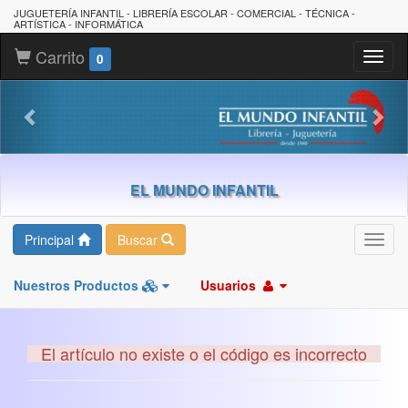
JUGUETERÍA INFANTIL - LIBRERÍA ESCOLAR - COMERCIAL - TÉCNICA -
ARTÍSTICA - INFORMÁTICA
Carrito
Toggl
0
naviga
EL MUNDO INFANTIL
Principal
Buscar
Toggl
navig
Nuestros Productos
Usuarios
El artículo no existe o el código es incorrecto