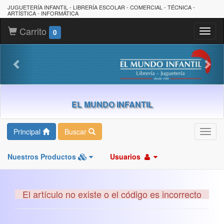
JUGUETERÍA INFANTIL - LIBRERÍA ESCOLAR - COMERCIAL - TÉCNICA -
ARTÍSTICA - INFORMÁTICA
Carrito
Toggl
0
naviga
EL MUNDO INFANTIL
Principal
Buscar
Toggl
navig
Nuestros Productos
Usuarios
El artículo no existe o el código es incorrecto