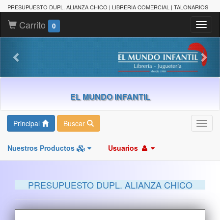
PRESUPUESTO DUPL. ALIANZA CHICO | LIBRERIA COMERCIAL | TALONARIOS
Carrito
Toggl
0
naviga
EL MUNDO INFANTIL
Principal
Buscar
Toggl
navig
Nuestros Productos
Usuarios
PRESUPUESTO DUPL. ALIANZA CHICO