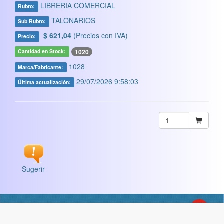
LIBRERIA COMERCIAL
Rubro:
TALONARIOS
Sub Rubro:
$ 621,04
(Precios con IVA)
Precio:
1020
Cantidad en Stock:
1028
Marca/Fabricante:
29/07/2026 9:58:03
Última actualización:
Sugerir