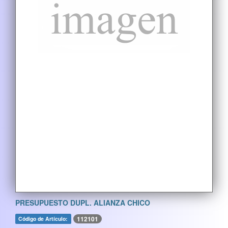
PRESUPUESTO DUPL. ALIANZA CHICO
112101
Código de Artículo: