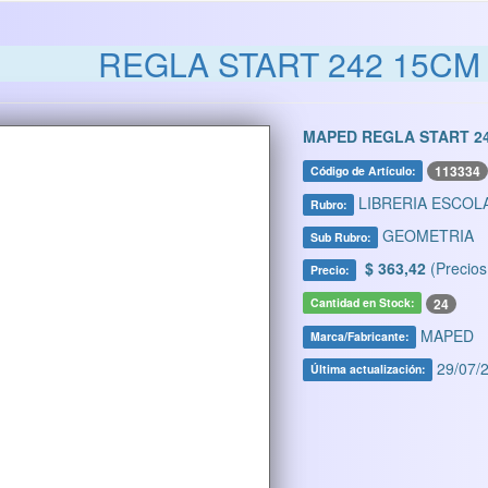
REGLA START 242 15CM
MAPED REGLA START 24
113334
Código de Artículo:
LIBRERIA ESCOL
Rubro:
GEOMETRIA
Sub Rubro:
$ 363,42
(Precios
Precio:
24
Cantidad en Stock:
MAPED
Marca/Fabricante:
29/07/2
Última actualización: