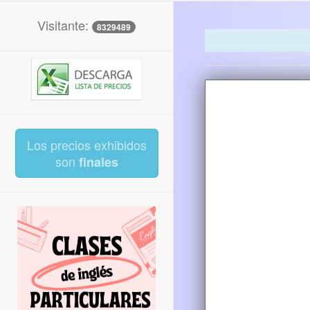
Visitante:
8329489
Los precios exhibidos
son
finales