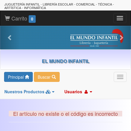
JUGUETERÍA INFANTIL - LIBRERÍA ESCOLAR - COMERCIAL - TÉCNICA -
ARTÍSTICA - INFORMÁTICA
Carrito
Toggl
0
naviga
EL MUNDO INFANTIL
Principal
Buscar
Toggl
navig
Nuestros Productos
Usuarios
El artículo no existe o el código es incorrecto