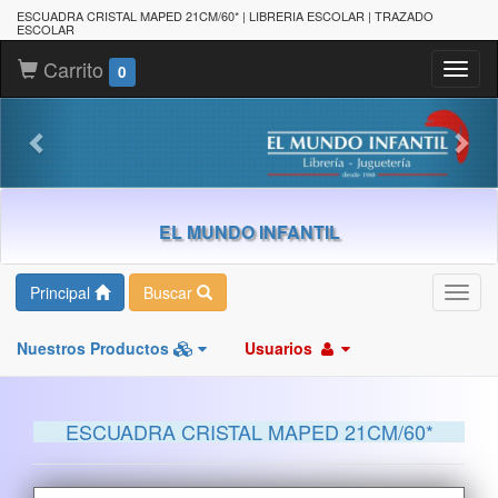
ESCUADRA CRISTAL MAPED 21CM/60* | LIBRERIA ESCOLAR | TRAZADO
ESCOLAR
Carrito
Toggl
0
naviga
EL MUNDO INFANTIL
Principal
Buscar
Toggl
navig
Nuestros Productos
Usuarios
ESCUADRA CRISTAL MAPED 21CM/60*