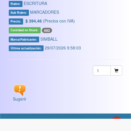
ESCRITURA
Rubro:
MARCADORES
Sub Rubro:
$ 394,46
(Precios con IVA)
Precio:
492
Cantidad en Stock:
SIMBALL
Marca/Fabricante:
29/07/2026 9:58:03
Última actualización:
Sugerir