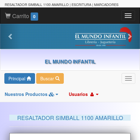
RESALTADOR SIMBALL 1100 AMARILLO | ESCRITURA | MARCADORES
Carrito
Toggl
0
naviga
EL MUNDO INFANTIL
Principal
Buscar
Toggl
navig
Nuestros Productos
Usuarios
RESALTADOR SIMBALL 1100 AMARILLO