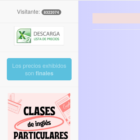
Visitante:
8322074
Los precios exhibidos
son
finales