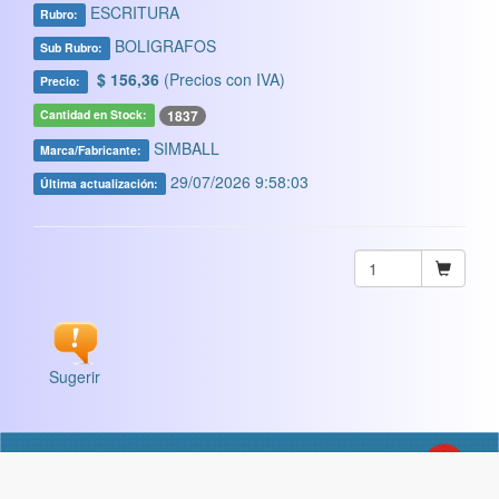
ESCRITURA
Rubro:
BOLIGRAFOS
Sub Rubro:
$ 156,36
(Precios con IVA)
Precio:
1837
Cantidad en Stock:
SIMBALL
Marca/Fabricante:
29/07/2026 9:58:03
Última actualización:
Sugerir