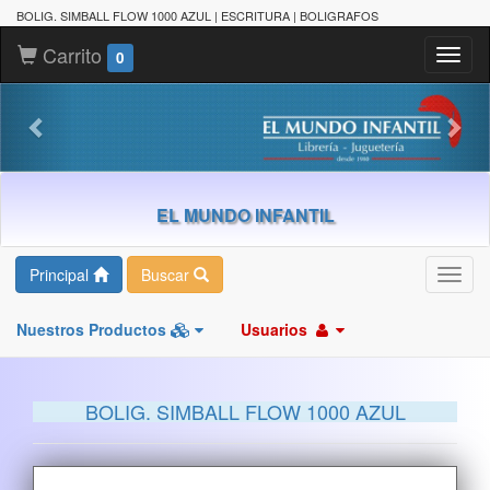
BOLIG. SIMBALL FLOW 1000 AZUL | ESCRITURA | BOLIGRAFOS
Carrito
Toggl
0
naviga
EL MUNDO INFANTIL
Principal
Buscar
Toggl
navig
Nuestros Productos
Usuarios
BOLIG. SIMBALL FLOW 1000 AZUL