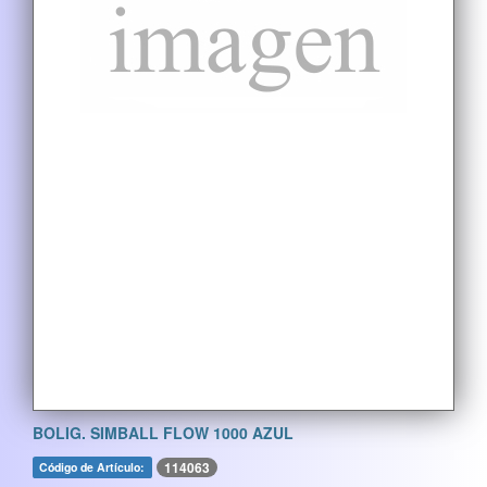
BOLIG. SIMBALL FLOW 1000 AZUL
114063
Código de Artículo: