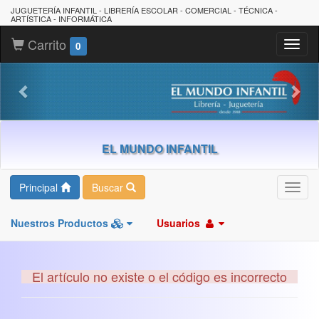
JUGUETERÍA INFANTIL - LIBRERÍA ESCOLAR - COMERCIAL - TÉCNICA -
ARTÍSTICA - INFORMÁTICA
Carrito
Toggl
0
naviga
EL MUNDO INFANTIL
Principal
Buscar
Toggl
navig
Nuestros Productos
Usuarios
El artículo no existe o el código es incorrecto