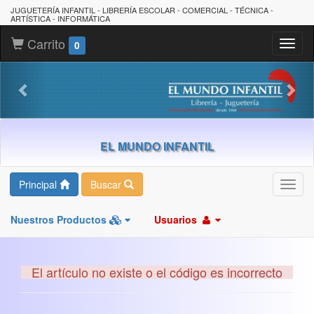
JUGUETERÍA INFANTIL - LIBRERÍA ESCOLAR - COMERCIAL - TÉCNICA -
ARTÍSTICA - INFORMÁTICA
Carrito
Toggl
0
naviga
EL MUNDO INFANTIL
Principal
Buscar
Toggl
navig
Nuestros Productos
Usuarios
El artículo no existe o el código es incorrecto