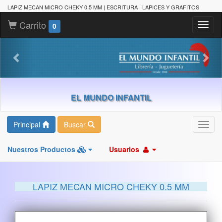
LAPIZ MECAN MICRO CHEKY 0.5 MM | ESCRITURA | LAPICES Y GRAFITOS
Carrito
Toggl
0
naviga
EL MUNDO INFANTIL
Principal
Buscar
Toggl
navig
Nuestros Productos
Usuarios
LAPIZ MECAN MICRO CHEKY 0.5 MM