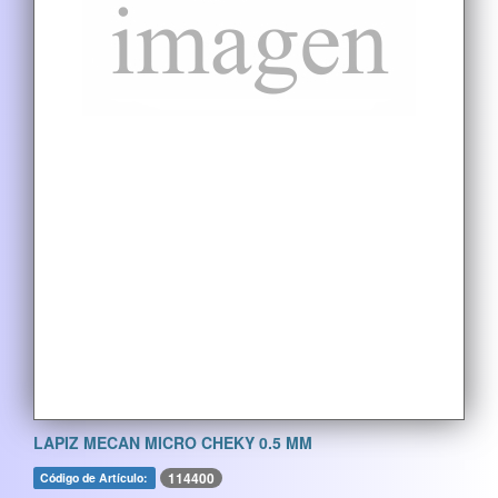
LAPIZ MECAN MICRO CHEKY 0.5 MM
114400
Código de Artículo: