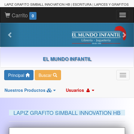
LAPIZ GRAFITO SIMBALL INNOVATION HB | ESCRITURA | LAPICES Y GRAFITOS
Carrito
Toggl
0
naviga
EL MUNDO INFANTIL
Principal
Buscar
Toggl
navig
Nuestros Productos
Usuarios
LAPIZ GRAFITO SIMBALL INNOVATION HB