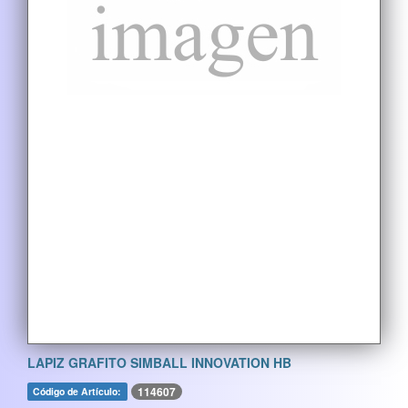
LAPIZ GRAFITO SIMBALL INNOVATION HB
114607
Código de Artículo: