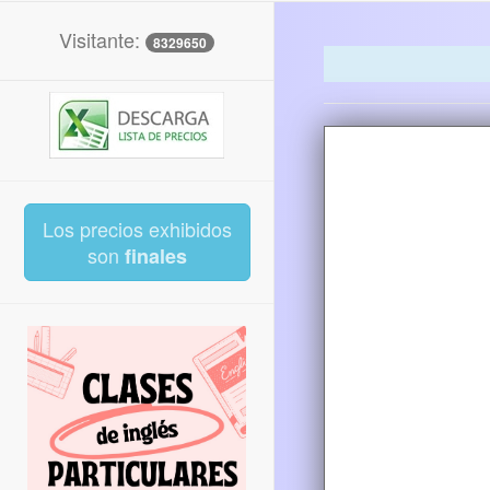
Visitante:
8329650
Los precios exhibidos
son
finales