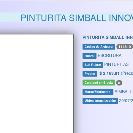
PINTURITA SIMBALL INNO
PINTURITA SIMBALL INN
114610
Código de Artículo:
ESCRITURA
Rubro:
PINTURITAS
Sub Rubro:
$ 2.163,81
(Preci
Precio:
8
Cantidad en Stock:
SIMBALL
Marca/Fabricante:
29/07/2
Última actualización: