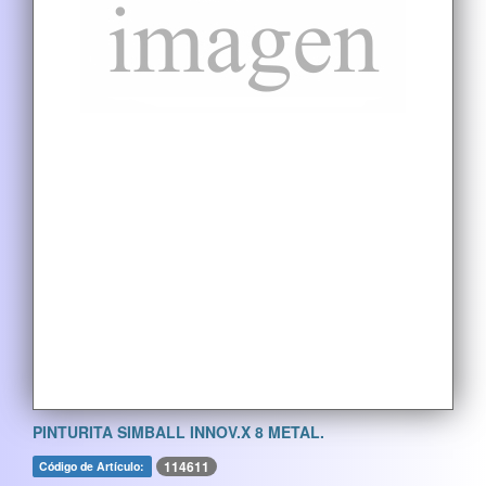
PINTURITA SIMBALL INNOV.X 8 METAL.
114611
Código de Artículo: