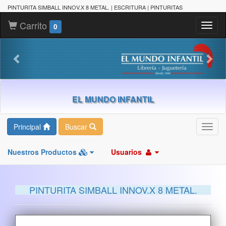
PINTURITA SIMBALL INNOV.X 8 METAL. | ESCRITURA | PINTURITAS
Carrito
Toggl
0
naviga
EL MUNDO INFANTIL
Principal
Buscar
Toggl
navig
Nuestros Productos
Usuarios
PINTURITA SIMBALL INNOV.X 8 METAL.