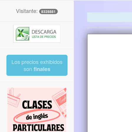
Visitante:
8328881
Los precios exhibidos
son
finales