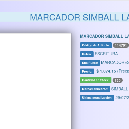
MARCADOR SIMBALL L
MARCADOR SIMBALL LA
114701
Código de Artículo:
ESCRITURA
Rubro:
MARCADORE
Sub Rubro:
$ 1.074,15
(Preci
Precio:
120
Cantidad en Stock:
SIMBALL
Marca/Fabricante:
29/07/2
Última actualización: