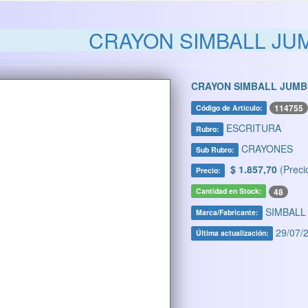
CRAYON SIMBALL JUM
CRAYON SIMBALL JUMB
114755
Código de Artículo:
ESCRITURA
Rubro:
CRAYONES
Sub Rubro:
$ 1.857,70
(Preci
Precio:
48
Cantidad en Stock:
SIMBALL
Marca/Fabricante:
29/07/2
Última actualización: