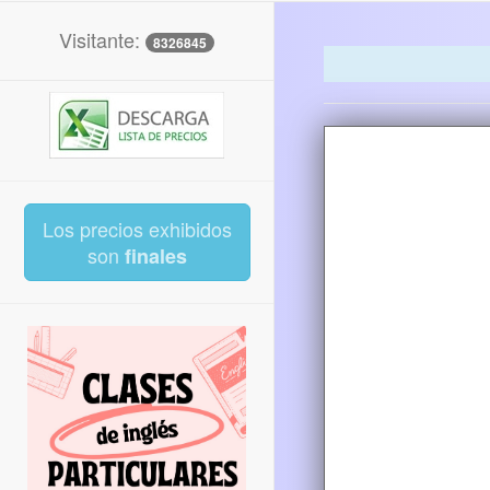
Visitante:
8326845
Los precios exhibidos
son
finales