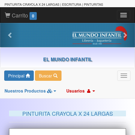
PINTURITA CRAYOLA X 24 LARGAS | ESCRITURA | PINTURITAS
Carrito
Toggl
0
naviga
EL MUNDO INFANTIL
Principal
Buscar
Toggl
navig
Nuestros Productos
Usuarios
PINTURITA CRAYOLA X 24 LARGAS