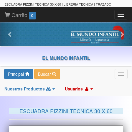
ESCUADRA PIZZINI TECNICA 30 X 60 | LIBRERIA TECNICA | TRAZADO
Carrito
Toggl
0
naviga
EL MUNDO INFANTIL
Principal
Buscar
Toggl
navig
Nuestros Productos
Usuarios
ESCUADRA PIZZINI TECNICA 30 X 60