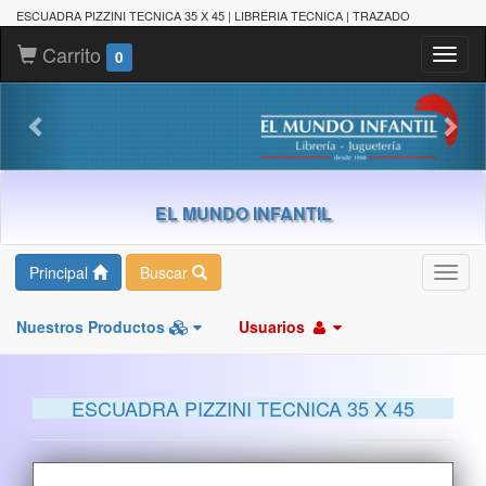
ESCUADRA PIZZINI TECNICA 35 X 45 | LIBRERIA TECNICA | TRAZADO
Carrito
Toggl
0
naviga
EL MUNDO INFANTIL
Principal
Buscar
Toggl
navig
Nuestros Productos
Usuarios
ESCUADRA PIZZINI TECNICA 35 X 45