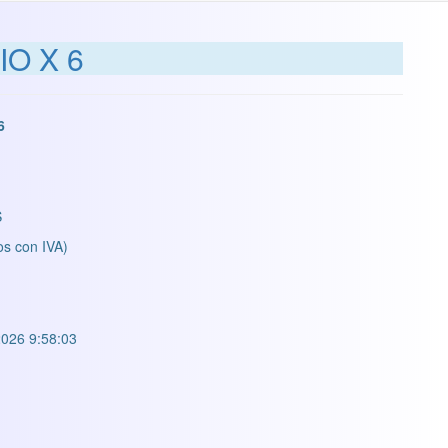
IO X 6
6
S
os con IVA)
026 9:58:03