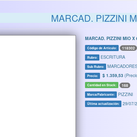
MARCAD. PIZZINI M
MARCAD. PIZZINI MIO X 
118302
Código de Artículo:
ESCRITURA
Rubro:
MARCADORE
Sub Rubro:
$ 1.359,53
(Preci
Precio:
168
Cantidad en Stock:
PIZZINI
Marca/Fabricante:
29/07/2
Última actualización: