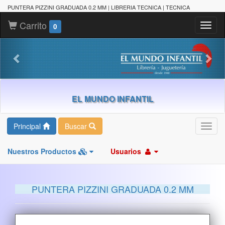
PUNTERA PIZZINI GRADUADA 0.2 MM | LIBRERIA TECNICA | TECNICA
Carrito
Toggl
0
naviga
EL MUNDO INFANTIL
Principal
Buscar
Toggl
navig
Nuestros Productos
Usuarios
PUNTERA PIZZINI GRADUADA 0.2 MM