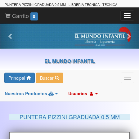
PUNTERA PIZZINI GRADUADA 0.5 MM | LIBRERIA TECNICA | TECNICA
Carrito
Toggl
0
naviga
EL MUNDO INFANTIL
Principal
Buscar
Toggl
navig
Nuestros Productos
Usuarios
PUNTERA PIZZINI GRADUADA 0.5 MM