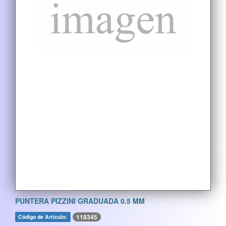
PUNTERA PIZZINI GRADUADA 0.5 MM
118345
Código de Artículo: