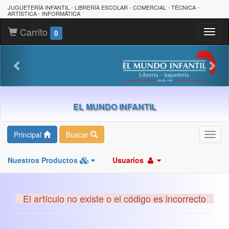
JUGUETERÍA INFANTIL - LIBRERÍA ESCOLAR - COMERCIAL - TÉCNICA -
ARTÍSTICA - INFORMÁTICA
Carrito
Toggl
0
naviga
EL MUNDO INFANTIL
Principal
Buscar
Toggl
navig
Nuestros Productos
Usuarios
El artículo no existe o el código es incorrecto