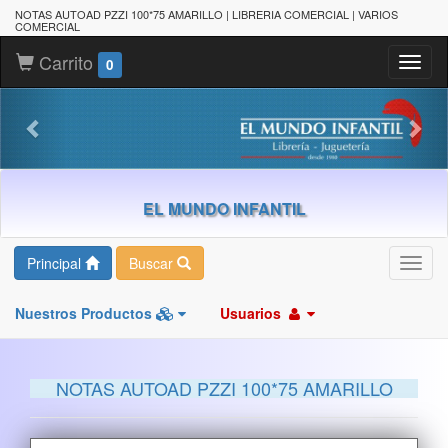
NOTAS AUTOAD PZZI 100*75 AMARILLO | LIBRERIA COMERCIAL | VARIOS
COMERCIAL
Carrito
Toggl
0
naviga
EL MUNDO INFANTIL
Principal
Buscar
Toggl
navig
Nuestros Productos
Usuarios
NOTAS AUTOAD PZZI 100*75 AMARILLO