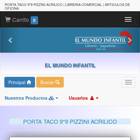
PORTA TACO 9*9 PIZZINI ACRILICO | LIBRERIA COMERCIAL | ARTICULOS DE
OFICINA
Carrito
Toggl
0
naviga
EL MUNDO INFANTIL
Principal
Buscar
Toggl
navig
Nuestros Productos
Usuarios
PORTA TACO 9*9 PIZZINI ACRILICO