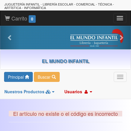
JUGUETERÍA INFANTIL - LIBRERÍA ESCOLAR - COMERCIAL - TÉCNICA -
ARTÍSTICA - INFORMÁTICA
Carrito
Toggl
0
naviga
EL MUNDO INFANTIL
Principal
Buscar
Toggl
navig
Nuestros Productos
Usuarios
El artículo no existe o el código es incorrecto