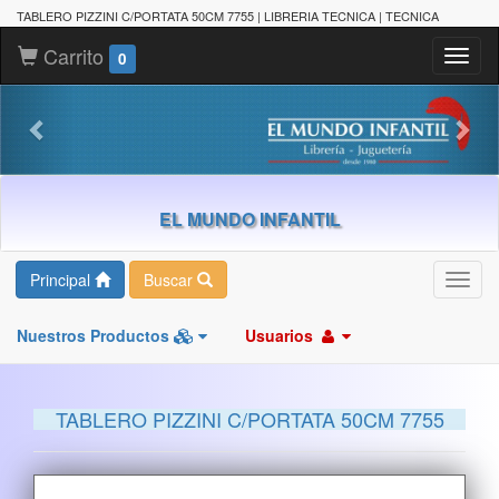
TABLERO PIZZINI C/PORTATA 50CM 7755 | LIBRERIA TECNICA | TECNICA
Carrito
Toggl
0
naviga
EL MUNDO INFANTIL
Principal
Buscar
Toggl
navig
Nuestros Productos
Usuarios
TABLERO PIZZINI C/PORTATA 50CM 7755