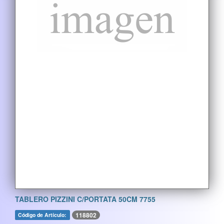
TABLERO PIZZINI C/PORTATA 50CM 7755
118802
Código de Artículo: