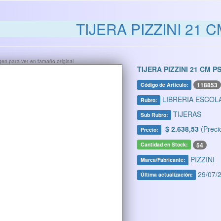
TIJERA PIZZINI 21 
ágen para ver en tamaño original
TIJERA PIZZINI 21 CM P
118853
Código de Artículo:
LIBRERIA ESCOL
Rubro:
TIJERAS
Sub Rubro:
$ 2.638,53
(Preci
Precio:
54
Cantidad en Stock:
PIZZINI
Marca/Fabricante:
29/07/2
Última actualización: