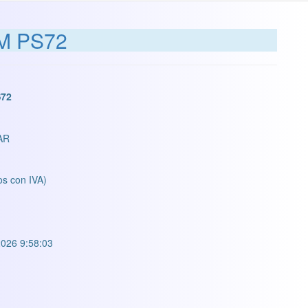
CM PS72
S72
AR
os con IVA)
026 9:58:03