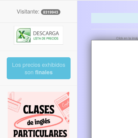
Visitante:
8319943
Click en la im
Los precios exhibidos
son
finales