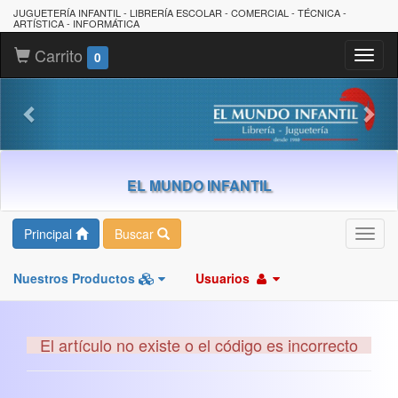
JUGUETERÍA INFANTIL - LIBRERÍA ESCOLAR - COMERCIAL - TÉCNICA -
ARTÍSTICA - INFORMÁTICA
Carrito
Toggl
0
naviga
EL MUNDO INFANTIL
Principal
Buscar
Toggl
navig
Nuestros Productos
Usuarios
El artículo no existe o el código es incorrecto