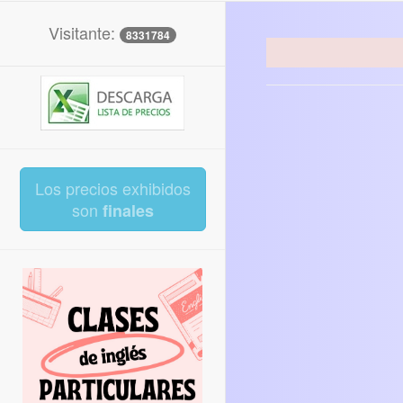
Visitante:
8331784
Los precios exhibidos
son
finales