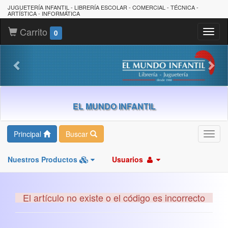
JUGUETERÍA INFANTIL - LIBRERÍA ESCOLAR - COMERCIAL - TÉCNICA -
ARTÍSTICA - INFORMÁTICA
Carrito
Toggl
0
naviga
EL MUNDO INFANTIL
Principal
Buscar
Toggl
navig
Nuestros Productos
Usuarios
El artículo no existe o el código es incorrecto