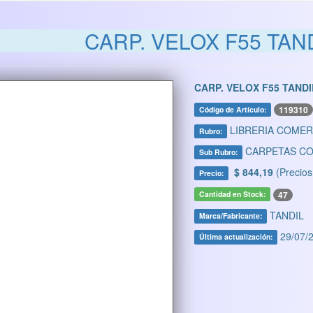
CARP. VELOX F55 TAN
CARP. VELOX F55 TAND
119310
Código de Artículo:
LIBRERIA COMER
Rubro:
CARPETAS CO
Sub Rubro:
$ 844,19
(Precios
Precio:
47
Cantidad en Stock:
TANDIL
Marca/Fabricante:
29/07/2
Última actualización: