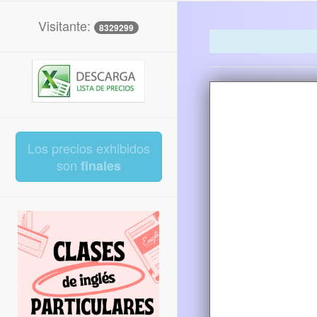
Visitante:
8329299
Los precios exhibidos
son
finales