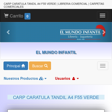
CARP CARATULA TANDIL A4 F55 VERDE | LIBRERIA COMERCIAL | CARPETAS
COMERCIALES
Carrito
Toggl
0
naviga
EL MUNDO INFANTIL
Principal
Buscar
Toggl
navig
Nuestros Productos
Usuarios
CARP CARATULA TANDIL A4 F55 VERDE