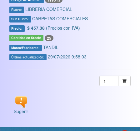
119313
LIBRERIA COMERCIAL
Rubro:
CARPETAS COMERCIALES
Sub Rubro:
$ 457,38
(Precios con IVA)
Precio:
25
Cantidad en Stock:
TANDIL
Marca/Fabricante:
29/07/2026 9:58:03
Última actualización:
Sugerir