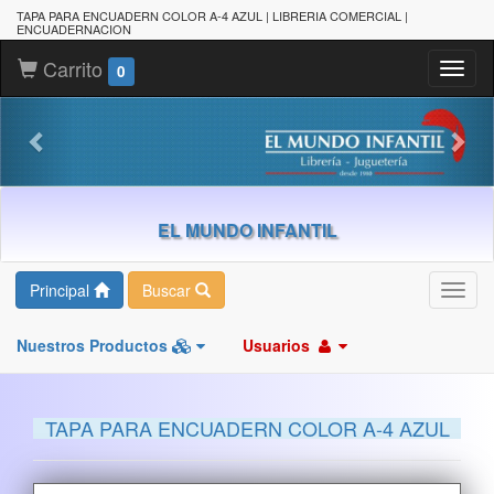
TAPA PARA ENCUADERN COLOR A-4 AZUL | LIBRERIA COMERCIAL |
ENCUADERNACION
Carrito
Toggl
0
naviga
EL MUNDO INFANTIL
Principal
Buscar
Toggl
navig
Nuestros Productos
Usuarios
TAPA PARA ENCUADERN COLOR A-4 AZUL