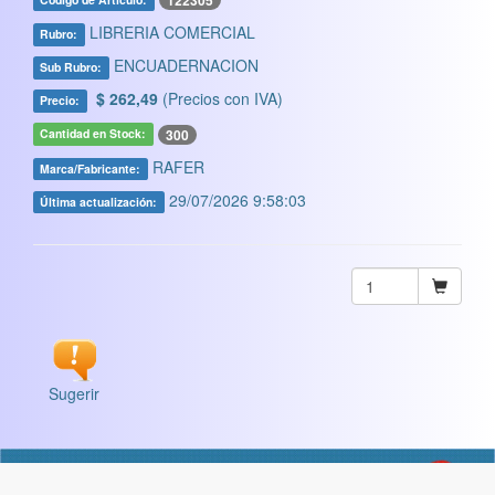
122305
LIBRERIA COMERCIAL
Rubro:
ENCUADERNACION
Sub Rubro:
$ 262,49
(Precios con IVA)
Precio:
300
Cantidad en Stock:
RAFER
Marca/Fabricante:
29/07/2026 9:58:03
Última actualización:
Sugerir