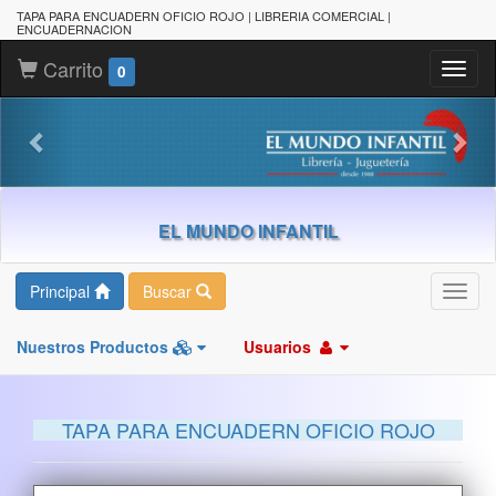
TAPA PARA ENCUADERN OFICIO ROJO | LIBRERIA COMERCIAL |
ENCUADERNACION
Carrito
Toggl
0
naviga
EL MUNDO INFANTIL
Principal
Buscar
Toggl
navig
Nuestros Productos
Usuarios
TAPA PARA ENCUADERN OFICIO ROJO