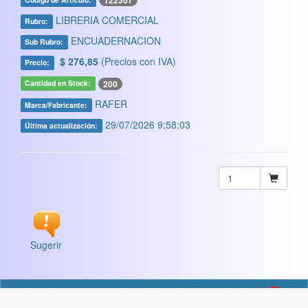
122307
LIBRERIA COMERCIAL
Rubro:
ENCUADERNACION
Sub Rubro:
$ 276,85
(Precios con IVA)
Precio:
200
Cantidad en Stock:
RAFER
Marca/Fabricante:
29/07/2026 9:58:03
Última actualización:
Sugerir