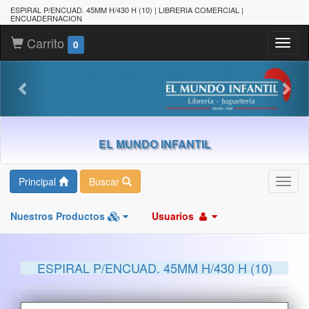
ESPIRAL P/ENCUAD. 45MM H/430 H (10) | LIBRERIA COMERCIAL |
ENCUADERNACION
Carrito
Toggl
0
naviga
EL MUNDO INFANTIL
Principal
Buscar
Toggl
navig
Nuestros Productos
Usuarios
ESPIRAL P/ENCUAD. 45MM H/430 H (10)