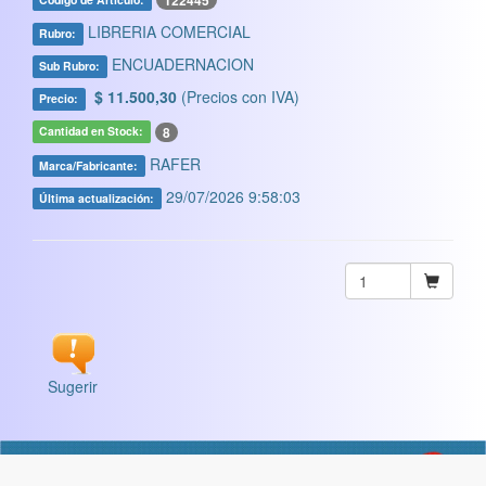
122445
LIBRERIA COMERCIAL
Rubro:
ENCUADERNACION
Sub Rubro:
$ 11.500,30
(Precios con IVA)
Precio:
8
Cantidad en Stock:
RAFER
Marca/Fabricante:
29/07/2026 9:58:03
Última actualización:
Sugerir