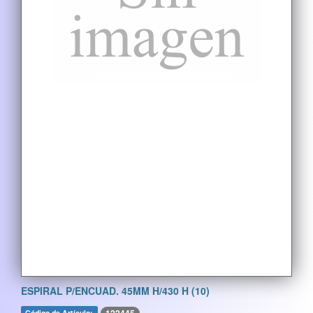
ESPIRAL P/ENCUAD. 45MM H/430 H (10)
Código de Artículo: