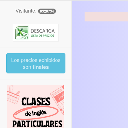
Visitante:
8328734
Los precios exhibidos
son
finales