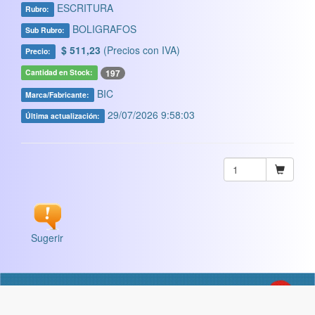
ESCRITURA
Rubro:
BOLIGRAFOS
Sub Rubro:
$ 511,23
(Precios con IVA)
Precio:
197
Cantidad en Stock:
BIC
Marca/Fabricante:
29/07/2026 9:58:03
Última actualización:
Sugerir