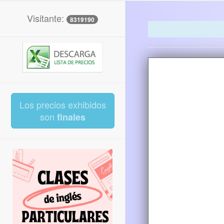
Visitante:
8319190
Los precios exhibidos
son
finales