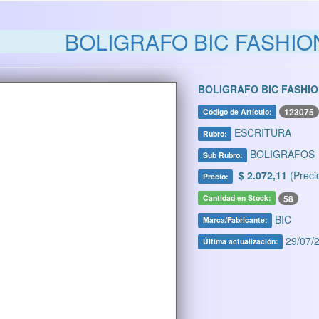
BOLIGRAFO BIC FASHION 
BOLIGRAFO BIC FASHION
123075
Código de Artículo:
ESCRITURA
Rubro:
BOLIGRAFOS
Sub Rubro:
$ 2.072,11
(Preci
Precio:
58
Cantidad en Stock:
BIC
Marca/Fabricante:
29/07/2
Última actualización: