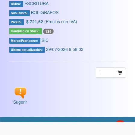
ESCRITURA
Rubro:
BOLIGRAFOS
Sub Rubro:
$ 721,62
(Precios con IVA)
Precio:
189
Cantidad en Stock:
BIC
Marca/Fabricante:
29/07/2026 9:58:03
Última actualización:
Sugerir