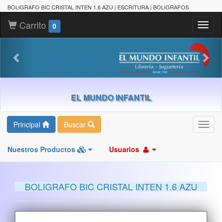
BOLIGRAFO BIC CRISTAL INTEN 1.6 AZU | ESCRITURA | BOLIGRAFOS
Carrito
Toggl
0
naviga
EL MUNDO INFANTIL
Principal
Buscar
Toggl
navig
Nuestros Productos
Usuarios
BOLIGRAFO BIC CRISTAL INTEN 1.6 AZU