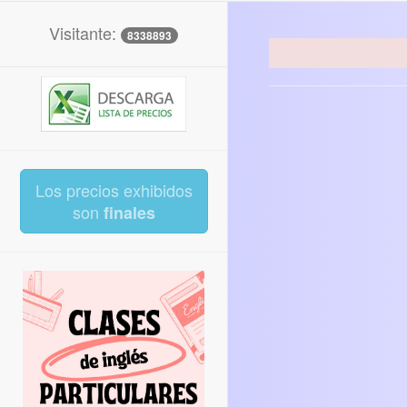
Visitante:
8338893
Los precios exhibidos
son
finales