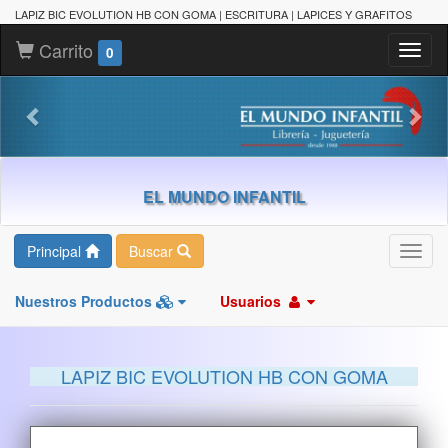
LAPIZ BIC EVOLUTION HB CON GOMA | ESCRITURA | LAPICES Y GRAFITOS
Carrito
Toggl
0
naviga
EL MUNDO INFANTIL
Principal
Buscar
Toggl
navig
Nuestros Productos
Usuarios
LAPIZ BIC EVOLUTION HB CON GOMA