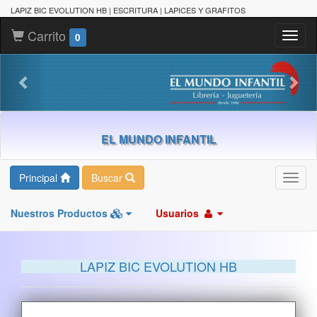
LAPIZ BIC EVOLUTION HB | ESCRITURA | LAPICES Y GRAFITOS
Carrito
Toggl
0
naviga
EL MUNDO INFANTIL
Principal
Buscar
Toggl
navig
Nuestros Productos
Usuarios
LAPIZ BIC EVOLUTION HB