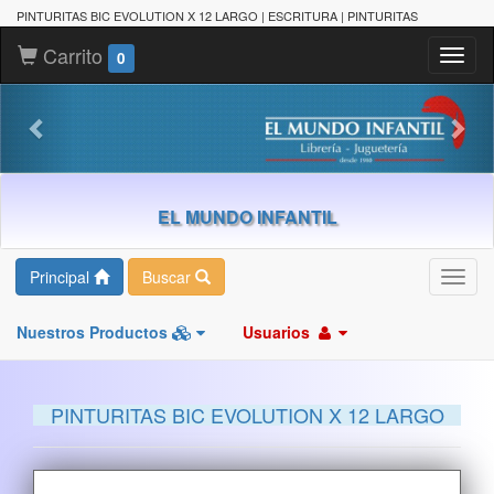
PINTURITAS BIC EVOLUTION X 12 LARGO | ESCRITURA | PINTURITAS
Carrito
Toggl
0
naviga
EL MUNDO INFANTIL
Principal
Buscar
Toggl
navig
Nuestros Productos
Usuarios
PINTURITAS BIC EVOLUTION X 12 LARGO