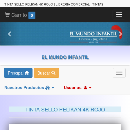
TINTA SELLO PELIKAN 4K ROJO | LIBRERIA COMERCIAL | TINTAS
Carrito
Toggl
0
naviga
EL MUNDO INFANTIL
Principal
Buscar
Toggl
navig
Nuestros Productos
Usuarios
TINTA SELLO PELIKAN 4K ROJO