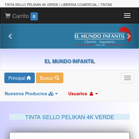
TINTA SELLO PELIKAN 4K VERDE | LIBRERIA COMERCIAL | TINTAS
Carrito
Toggl
0
naviga
EL MUNDO INFANTIL
Principal
Buscar
Toggl
navig
Nuestros Productos
Usuarios
TINTA SELLO PELIKAN 4K VERDE